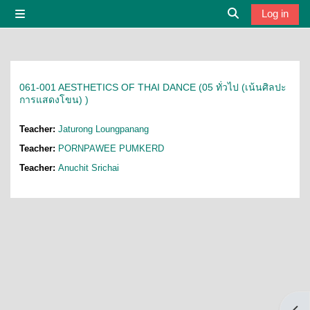
Skip to main content
Log in
Side panel
Toggle search i
061-001 AESTHETICS OF THAI DANCE (05 ทั่วไป (เน้นศิลปะ
การแสดงโขน) )
Teacher:
Jaturong Loungpanang
Teacher:
PORNPAWEE PUMKERD
Teacher:
Anuchit Srichai