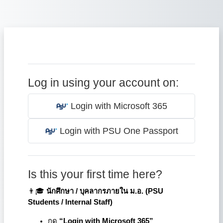
Skip to main content
Log in using your account on:
Login with Microsoft 365
Login with PSU One Passport
Is this your first time here?
👨🎓
นักศึกษา / บุคลากรภายใน ม.อ. (
PSU
Students / Internal Staff)
กด
“Login with Microsoft 365”