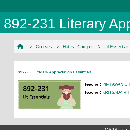
Skip to main content
892-231 Literary App
Courses
Hat Yai Campus
Lit Essentials
892-231 Literary Appreciation Essentials
Teacher:
PIMPAWAN CH
Teacher:
KRITSADA RI
LMSPSU is op