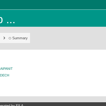
 ...
Summary
AIPANIT
TDECH
erated by
EILA
.