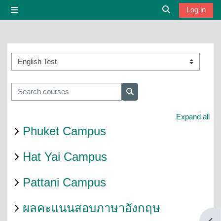
Skip to main content
Log in
Side panel
Toggle search i
Course categories
Search courses
Search courses
Expand all
Phuket Campus
Hat Yai Campus
Pattani Campus
ผลคะแนนสอบภาษาอังกฤษ