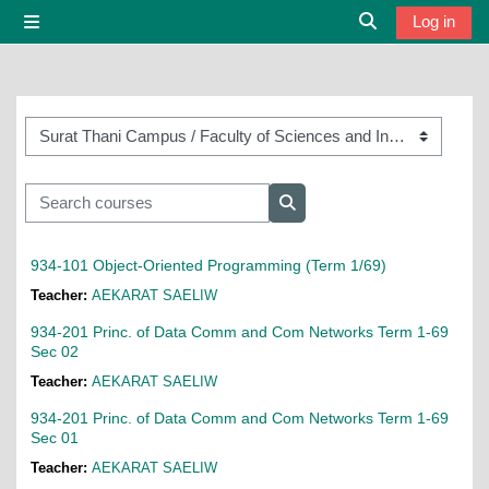
Skip to main content
Log in
Side panel
Toggle search i
Course categories
Search courses
Search courses
934-101 Object-Oriented Programming (Term 1/69)
Teacher:
AEKARAT SAELIW
934-201 Princ. of Data Comm and Com Networks Term 1-69
Sec 02
Teacher:
AEKARAT SAELIW
934-201 Princ. of Data Comm and Com Networks Term 1-69
Sec 01
Teacher:
AEKARAT SAELIW