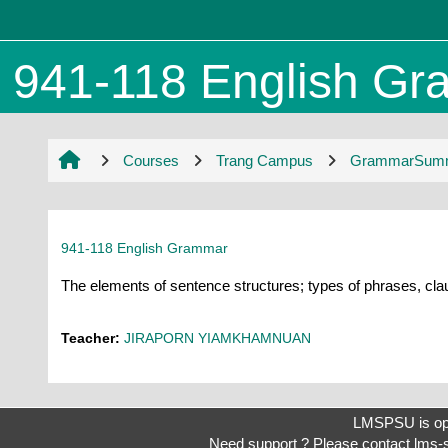
Skip to main content
941-118 English Gra
Courses
Trang Campus
GrammarSum
941-118 English Grammar
The elements of sentence structures; types of phrases, cla
Teacher:
JIRAPORN YIAMKHAMNUAN
LMSPSU is op
Need support ? Please contact
lms-