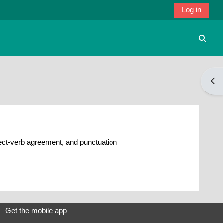
Log in
Toggle
Open
ject-verb agreement, and punctuation
Get the mobile app