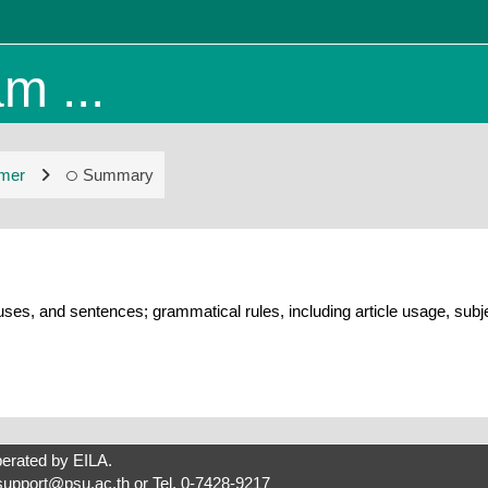
m ...
mer
Summary
uses, and sentences; grammatical rules, including article usage, sub
erated by
EILA
.
support@psu.ac.th
or Tel. 0-7428-9217