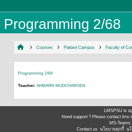
Skip to main content
Programming 2/68
Courses
Pattani Campus
Faculty of C
Programming 2/68
Teacher:
AHMARN MUDCHAROEN
LMSPSU is op
Need support ? Please contact
lms-
MS-Teams 
Contact us
นโยบายคุกกี้
นโ