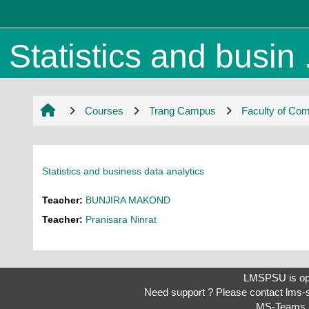
Skip to main content
Statistics and busin .
Courses
Trang Campus
Faculty of C
Statistics and business data analytics
Teacher:
BUNJIRA MAKOND
Teacher:
Pranisara Ninrat
LMSPSU is op
Need support ? Please contact
lms-
MS-Teams 