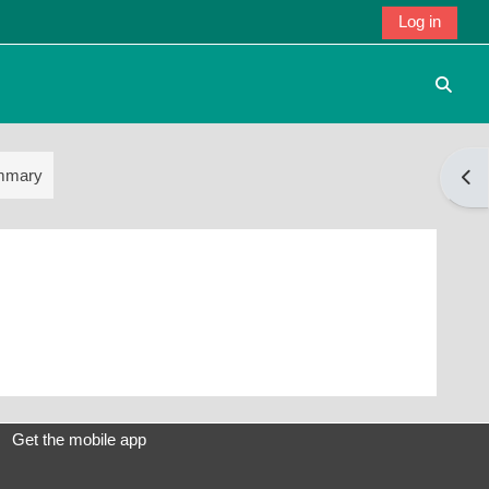
Log in
Toggle
mmary
Open
Get the mobile app