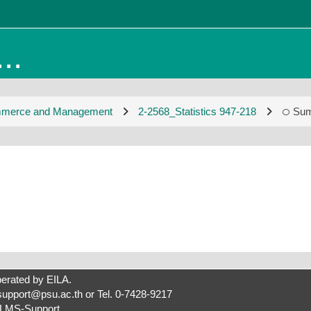
..
ommerce and Management
2-2568_Statistics 947-218
Su
erated by
EILA
.
support@psu.ac.th
or Tel. 0-7428-9217
LMS-Support